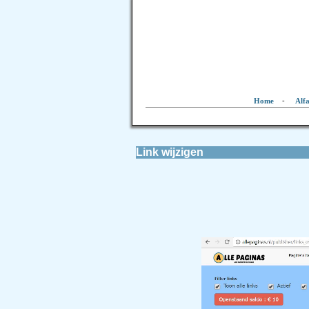
Home
-
Alf
Link wijzigen