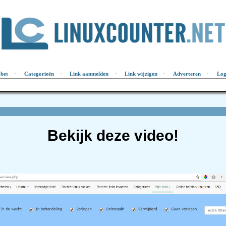
abet
-
Categorieën
-
Link aanmelden
-
Link wijzigen
-
Adverteren
-
Log
Bekijk deze video!