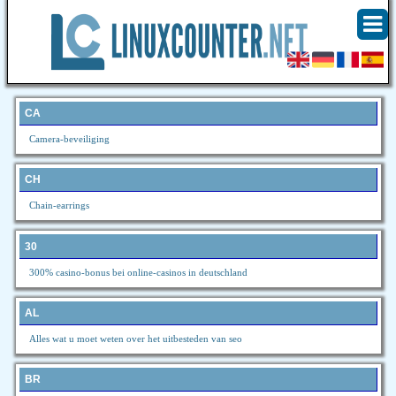
CA
Camera-beveiliging
CH
Chain-earrings
30
300% casino-bonus bei online-casinos in deutschland
AL
Alles wat u moet weten over het uitbesteden van seo
BR