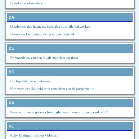
Brand en rookmelders
DA
Dakdekker den haag: uw specialist voor alle dakwerken
Dames werkschoenen, veilig en comfortabel
DE
De voordelen van een lokale makelaar op ibiza
HO
Hochqualitative schiebetore
Hoe voert een dakdekker in rotterdam een dakinspectie uit
KA
Kasyna online w polsce - lista najlepszych kasyn online na rok 2022
KE
Kelly leininger: fashion visionary